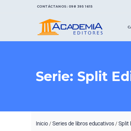
CONTÁCTANOS:
098 395 1615
C
O
P
Serie: Split E
D
C
A
L
P
T
T
A
r
b
Inicio
/
Series de libros educativos
/
Split 
T