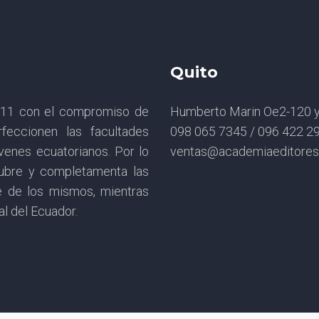
Quito
2011 con el compromiso de
Humberto Marin Oe2-120 y 
feccionen las facultades
098 065 7345 / 096 422 2
óvenes ecuatorianos. Por lo
ventas@academiaeditore
cubre y completamenta las
e de los mismos, mientras
al del Ecuador.