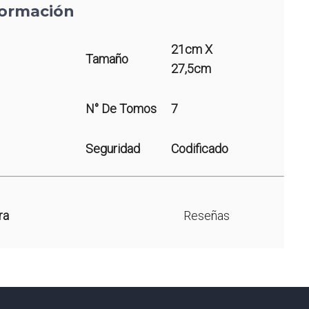
formación
21cm X
Tamaño
27,5cm
N° De Tomos
7
Seguridad
Codificado
ra
Reseñas