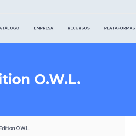
ATÁLOGO
EMPRESA
RECURSOS
PLATAFORMAS
rientación Vocacional y
rofesional
dition O.W.L.
esarrollo del Pensamiento
iudadanía Inserciones -
cademia Editores
engua y Literatura - Serie
alabra Viva
ravesía
aller de computación y
ctividad Física, deporte,
obótica
ienestar y vida saludable
Edition O.W.L.
iteluches