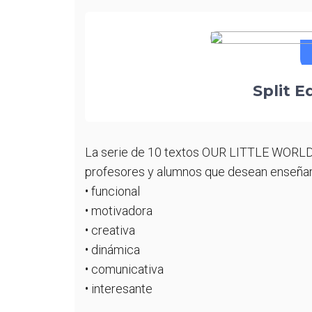
A
F
b
F
T
A
I
M
S
Split E
I
T
M
I
La serie de 10 textos OUR LITTLE WORLD i
L
profesores y alumnos que desean enseñar 
F
• funcional
A
• motivadora
• creativa
T
• dinámica
T
• comunicativa
• interesante