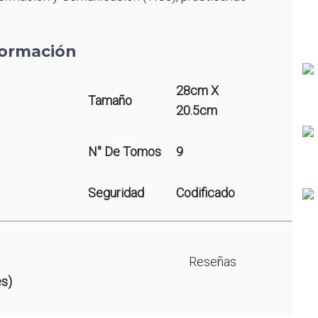
formación
28cm X
Tamaño
20.5cm
N° De Tomos
9
Seguridad
Codificado
Reseñas
es)