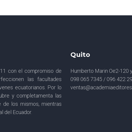
Quito
2011 con el compromiso de
Humberto Marin Oe2-120 y 
feccionen las facultades
098 065 7345 / 096 422 2
óvenes ecuatorianos. Por lo
ventas@academiaeditore
cubre y completamenta las
e de los mismos, mientras
al del Ecuador.