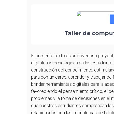
L
T
F
L
C
T
T
r
Taller de comput
P
T
F
C
El presente texto es un novedoso proyecto
A
digitales y tecnológicas en los estudiante
A
construcción del conocimiento, estimulánd
A
para comunicarse, aprender y trabajar de
b
brindar herramientas digitales para la ad
T
favoreciendo el pensamiento crítico, el p
problemas y la toma de decisiones en el ma
que nuestros estudiantes comprendan los 
relacionados con las Tecnologías de la In