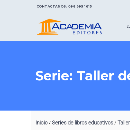
CONTÁCTANOS:
098 395 1615
C
A
C
Serie: Taller
P
D
T
E
r
A
L
C
P
S
Inicio
/
Series de libros educativos
/
Talle
M