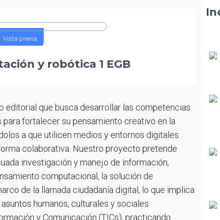
ectura Animada
In
aller de Cultura Estética
antasy World
eer es Más
iencias Naturales - Serie
Vista previa
aller de computación y
ravesía
obótica
ación y robótica 1 EGB
sicología - Nuevos Rumbos
odas las series
antasy World
ívica, Ética e Integridad y
 editorial que busca desarrollar las competencias
compañamiento Integral -
s para fortalecer su pensamiento creativo en la
cademia Editores
olos a que utilicen medios y entornos digitales
ctividad Física, deporte,
 forma colaborativa. Nuestro proyecto pretende
ienestar y vida saludable
ecuada investigación y manejo de información,
odas las series
ensamiento computacional, la solución de
rco de la llamada ciudadanía digital, lo que implica
asuntos humanos, culturales y sociales
formación y Comunicación (TICs), practicando