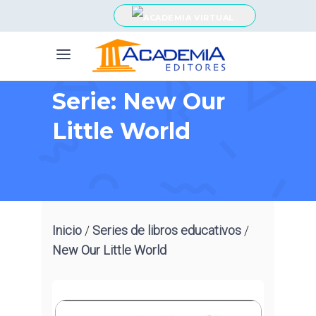
Serie: New Our
Little World
Inicio
/
Series de libros educativos
/
New Our Little World